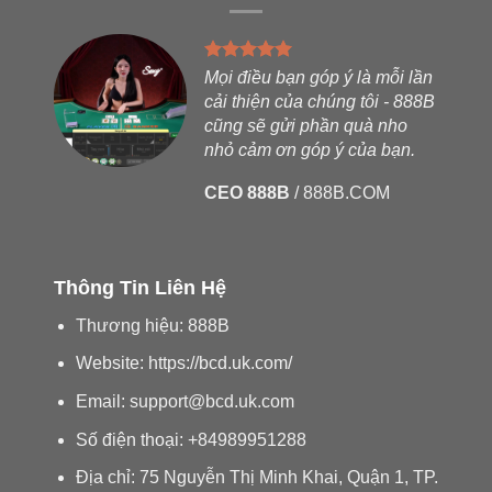
Mọi điều bạn góp ý là mỗi lần
cải thiện của chúng tôi - 888B
cũng sẽ gửi phần quà nho
nhỏ cảm ơn góp ý của bạn.
CEO 888B
/
888B.COM
Thông Tin Liên Hệ
Thương hiệu: 888B
Website:
https://bcd.uk.com/
Email:
support@bcd.uk.com
Số điện thoại: +84989951288
Địa chỉ: 75 Nguyễn Thị Minh Khai, Quận 1, TP.