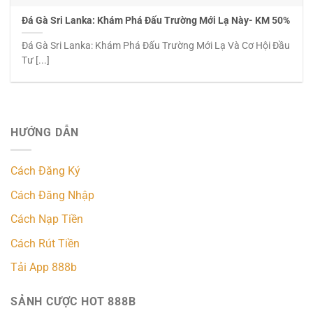
Đá Gà Sri Lanka: Khám Phá Đấu Trường Mới Lạ Này- KM 50%
Đá Gà Sri Lanka: Khám Phá Đấu Trường Mới Lạ Và Cơ Hội Đầu
Tư [...]
HƯỚNG DẪN
Cách Đăng Ký
Cách Đăng Nhập
Cách Nạp Tiền
Cách Rút Tiền
Tải App 888b
SẢNH CƯỢC HOT 888B