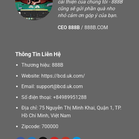
cải thiện của chúng tôi - 888B
cũng sẽ gửi phần quà nho
nhỏ cảm ơn góp ý của bạn.
CEO 888B
/
888B.COM
Thông Tin Liên Hệ
Thương hiệu: 888B
Website:
https://bcd.uk.com/
Email:
support@bcd.uk.com
Số điện thoại: +84989951288
Địa chỉ: 75 Nguyễn Thị Minh Khai, Quận 1, TP.
Hồ Chí Minh, Việt Nam
Zipcode: 700000