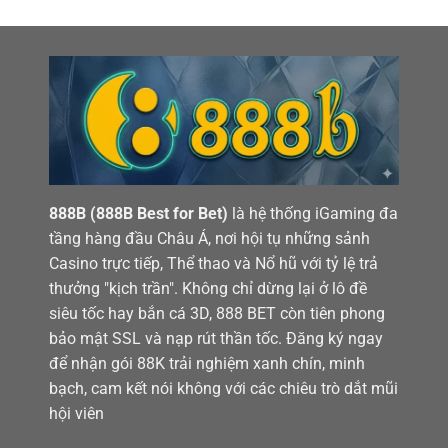
Cup
Tỷ
2026
Đô
–
Nóng
Biến
Hổi
Động
Odds
–
Tài
Chính
AI
888B
(888B Best for Bet)
là hệ thống iGaming đa
tầng hàng đầu Châu Á, nơi hội tụ những sảnh
Casino trực tiếp, Thể thao và Nổ hũ với tỷ lệ trả
thưởng "kịch trần". Không chỉ dừng lại ở lô đề
siêu tốc hay bắn cá 3D, 888 BET còn tiên phong
bảo mật SSL và nạp rút thần tốc. Đăng ký ngay
để nhận gói 88K trải nghiệm xanh chín, minh
bạch, cam kết nói không với các chiêu trò dắt mũi
hội viên