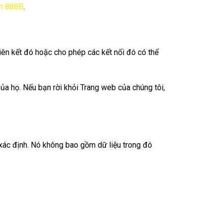
ện 888B
.
iên kết đó hoặc cho phép các kết nối đó có thể
ủa họ. Nếu bạn rời khỏi Trang web của chúng tôi,
 xác định. Nó không bao gồm dữ liệu trong đó