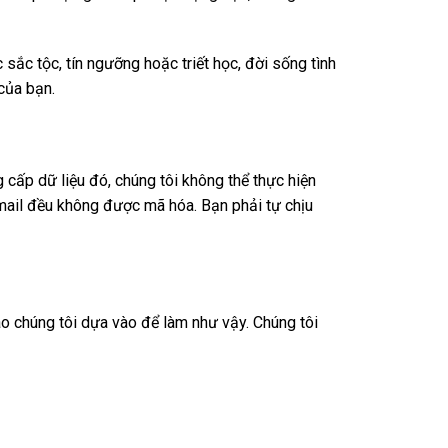
sắc tộc, tín ngưỡng hoặc triết học, đời sống tình
 của bạn.
 cấp dữ liệu đó, chúng tôi không thể thực hiện
mail đều không được mã hóa. Bạn phải tự chịu
o chúng tôi dựa vào để làm như vậy. Chúng tôi