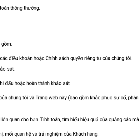
 toán thông thường.
o gồm:
các điều khoản hoặc Chính sách quyền riêng tư của chúng tôi.
ảo sát.
thi đấu hoặc hoàn thành khảo sát.
ủa chúng tôi và Trang web này (bao gồm khắc phục sự cố, phân tích
iên quan cho bạn. Tính toán, tìm hiểu hiệu quả của quảng cáo mà 
hị, mối quan hệ và trải nghiệm của Khách hàng.