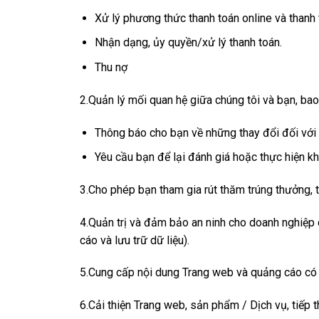
Xử lý phương thức thanh toán online và thanh
Nhận dạng, ủy quyền/xử lý thanh toán.
Thu nợ
2.Quản lý mối quan hệ giữa chúng tôi và bạn, ba
Thông báo cho bạn về những thay đổi đối với 
Yêu cầu bạn để lại đánh giá hoặc thực hiện kh
3.Cho phép bạn tham gia rút thăm trúng thưởng, 
4.Quản trị và đảm bảo an ninh cho doanh nghiệp c
cáo và lưu trữ dữ liệu).
5.Cung cấp nội dung Trang web và quảng cáo có l
6.Cải thiện Trang web, sản phẩm / Dịch vụ, tiếp t