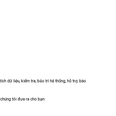
 dữ liệu, kiểm tra, bảo trì hệ thống, hỗ trợ, báo
chúng tôi đưa ra cho bạn.