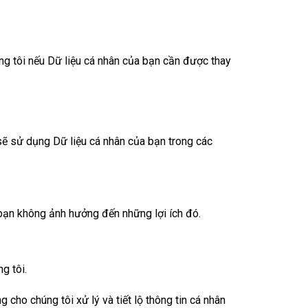
ng tôi nếu Dữ liệu cá nhân của bạn cần được thay
 sẽ sử dụng Dữ liệu cá nhân của bạn trong các
a bạn không ảnh hưởng đến những lợi ích đó.
g tôi.
ho chúng tôi xử lý và tiết lộ thông tin cá nhân