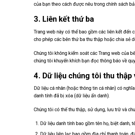
của bạn theo cách được nêu trong chính sách b
3. Liên kết thứ ba
Trang web này có thể bao gồm các liên kết đến c
cho phép các bên thứ ba thu thập hoặc chia sẻ dữ
Chúng tôi không kiểm soát các Trang web của b
chúng tôi khuyến khích bạn đọc thông báo về quy
4. Dữ liệu chúng tôi thu thập
Dữ liệu cá nhân (hoặc thông tin cá nhân) có nghĩ
danh tính đã bị xóa (dữ liệu ẩn danh).
Chúng tôi có thể thu thập, sử dụng, lưu trữ và c
Dữ liệu danh tính bao gồm tên họ, biệt danh, tê
Dữ liệu liên lạc bao gồm địa chỉ thanh toán, đị