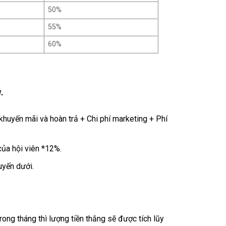
50%
55%
60%
.
khuyến mãi và hoàn trả + Chi phí marketing + Phí
của hội viên *12%.
uyến dưới.
rong tháng thì lượng tiền thắng sẽ được tích lũy