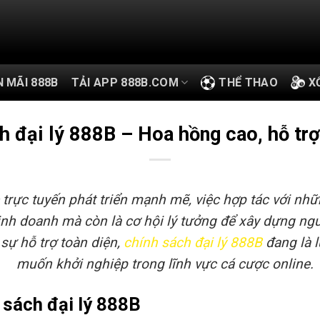
 MÃI 888B
TẢI APP 888B.COM
THỂ THAO
X
́ch đại lý 888B – Hoa hồng cao, hỗ trợ
 trực tuyến phát triển mạnh mẽ, việc hợp tác với n
inh doanh mà còn là cơ hội lý tưởng để xây dựng ng
sự hỗ trợ toàn diện,
chính sách đại lý 888B
đang là 
muốn khởi nghiệp trong lĩnh vực cá cược online.
h sách đại lý 888B