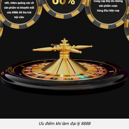
Ưu điểm khi làm đại lý 888B