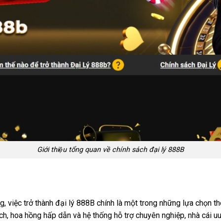
Giới thiệu tổng quan về chính sách đại lý 888B
g, việc trở thành đại lý 888B chính là một trong những lựa chọn t
h, hoa hồng hấp dẫn và hệ thống hỗ trợ chuyên nghiệp, nhà cái uu