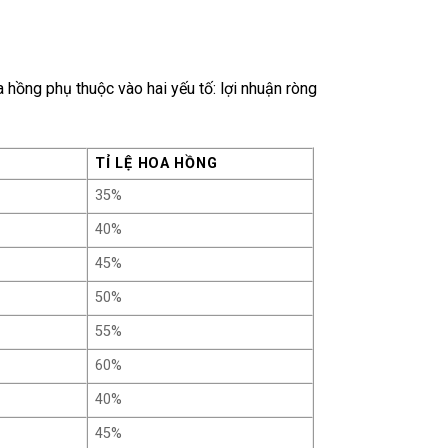
a hồng phụ thuộc vào hai yếu tố: lợi nhuận ròng
TỈ LỆ HOA HỒNG
35%
40%
45%
50%
55%
60%
40%
45%