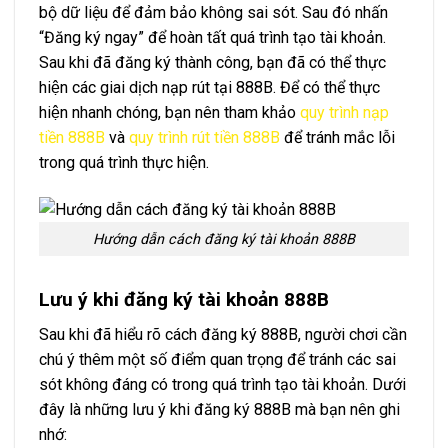
bộ dữ liệu để đảm bảo không sai sót. Sau đó nhấn
“Đăng ký ngay” để hoàn tất quá trình tạo tài khoản.
Sau khi đã đăng ký thành công, bạn đã có thể thực
hiện các giai dịch nạp rút tại 888B. Để có thể thực
hiện nhanh chóng, bạn nên tham khảo
quy trình nạp
tiền 888B
và
quy trình rút tiền 888B
để tránh mắc lỗi
trong quá trình thực hiện.
Hướng dẫn cách đăng ký tài khoản 888B
Lưu ý khi đăng ký tài khoản 888B
Sau khi đã hiểu rõ cách đăng ký 888B, người chơi cần
chú ý thêm một số điểm quan trọng để tránh các sai
sót không đáng có trong quá trình tạo tài khoản. Dưới
đây là những lưu ý khi đăng ký 888B mà bạn nên ghi
nhớ: