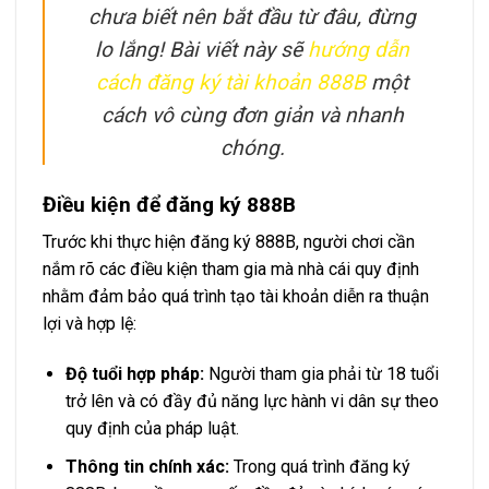
chưa biết nên bắt đầu từ đâu, đừng
lo lắng! Bài viết này sẽ
hướng dẫn
cách đăng ký tài khoản 888B
một
cách vô cùng đơn giản và nhanh
chóng.
Điều kiện để đăng ký 888B
Trước khi thực hiện đăng ký 888B, người chơi cần
nắm rõ các điều kiện tham gia mà nhà cái quy định
nhằm đảm bảo quá trình tạo tài khoản diễn ra thuận
lợi và hợp lệ:
Độ tuổi hợp pháp:
Người tham gia phải từ 18 tuổi
trở lên và có đầy đủ năng lực hành vi dân sự theo
quy định của pháp luật.
Thông tin chính xác:
Trong quá trình đăng ký