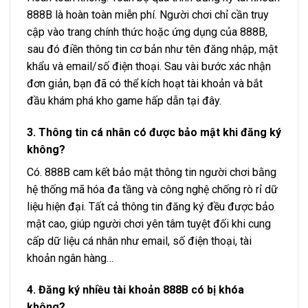
888B là hoàn toàn miễn phí. Người chơi chỉ cần truy
cập vào trang chính thức hoặc ứng dụng của 888B,
sau đó điền thông tin cơ bản như tên đăng nhập, mật
khẩu và email/số điện thoại. Sau vài bước xác nhận
đơn giản, bạn đã có thể kích hoạt tài khoản và bắt
đầu khám phá kho game hấp dẫn tại đây.
3. Thông tin cá nhân có được bảo mật khi đăng ký
không?
Có. 888B cam kết bảo mật thông tin người chơi bằng
hệ thống mã hóa đa tầng và công nghệ chống rò rỉ dữ
liệu hiện đại. Tất cả thông tin đăng ký đều được bảo
mật cao, giúp người chơi yên tâm tuyệt đối khi cung
cấp dữ liệu cá nhân như email, số điện thoại, tài
khoản ngân hàng…
4. Đăng ký nhiều tài khoản 888B có bị khóa
không?