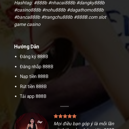
Hashtag: #888b #nhacai888b #dangky888b
#casino888b #nohu888b #dagathomo888b
#banca888b #trangchu888b #
888B.com slot
game casino
Hướng Dẫn
Đăng ký 888B
Đăng nhập 888B
Nạp tiền 888B
Rút tiền 888B
Tải app 888B
Mọi điều bạn góp ý là mỗi lần