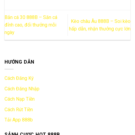
Bắn cá 30 888B – Săn cá
Kèo châu Âu 888B – Soi kèo
đỉnh cao, đổi thưởng mỗi
hấp dẫn, nhận thưởng cực lớn
ngày
HƯỚNG DẪN
Cách Đăng Ký
Cách Đăng Nhập
Cách Nạp Tiền
Cách Rút Tiền
Tải App 888b
SẢNH CƯỢC HOT 888B