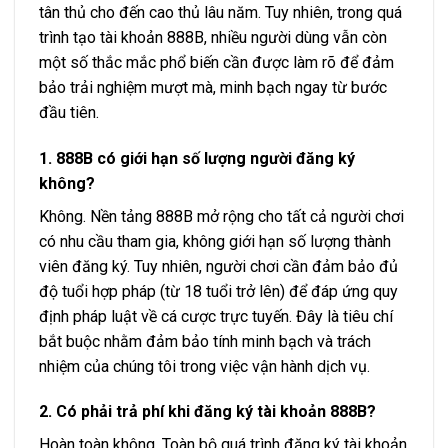
tân thủ cho đến cao thủ lâu năm. Tuy nhiên, trong quá
trình tạo tài khoản 888B, nhiều người dùng vẫn còn
một số thắc mắc phổ biến cần được làm rõ để đảm
bảo trải nghiệm mượt mà, minh bạch ngay từ bước
đầu tiên.
1. 888B có giới hạn số lượng người đăng ký
không?
Không. Nền tảng 888B mở rộng cho tất cả người chơi
có nhu cầu tham gia, không giới hạn số lượng thành
viên đăng ký. Tuy nhiên, người chơi cần đảm bảo đủ
độ tuổi hợp pháp (từ 18 tuổi trở lên) để đáp ứng quy
định pháp luật về cá cược trực tuyến. Đây là tiêu chí
bắt buộc nhằm đảm bảo tính minh bạch và trách
nhiệm của chúng tôi trong việc vận hành dịch vụ.
2. Có phải trả phí khi đăng ký tài khoản 888B?
Hoàn toàn không. Toàn bộ quá trình đăng ký tài khoản