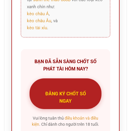
xanh chín như:
kèo châu Á
,
kèo châu Âu
, và
kèo tài xỉu
.
BẠN ĐÃ SẴN SÀNG CHỐT SỐ
PHÁT TÀI HÔM NAY?
ĐĂNG KÝ CHỐT SỐ
NGAY
Vui lòng tuân thủ
điều khoản và điều
kiện
. Chỉ dành cho người trên 18 tuổi.