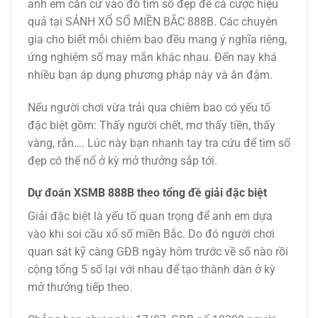
anh em căn cứ vào đó tìm số đẹp để cá cược hiệu
quả tại SẢNH XỔ SỐ MIỀN BẮC 888B. Các chuyên
gia cho biết mỗi chiêm bao đều mang ý nghĩa riêng,
ứng nghiệm số may mắn khác nhau. Đến nay khá
nhiều bạn áp dụng phương pháp này và ăn đậm.
Nếu người chơi vừa trải qua chiêm bao có yếu tố
đặc biệt gồm: Thấy người chết, mơ thấy tiền, thấy
vàng, rắn…. Lúc này bạn nhanh tay tra cứu để tìm số
đẹp có thể nổ ở kỳ mở thưởng sắp tới.
Dự đoán XSMB 888B theo tổng đề giải đặc biệt
Giải đặc biệt là yếu tố quan trọng để anh em dựa
vào khi soi cầu xổ số miền Bắc. Do đó người chơi
quan sát kỹ càng GĐB ngày hôm trước về số nào rồi
cộng tổng 5 số lại với nhau để tạo thành dàn ở kỳ
mở thưởng tiếp theo.