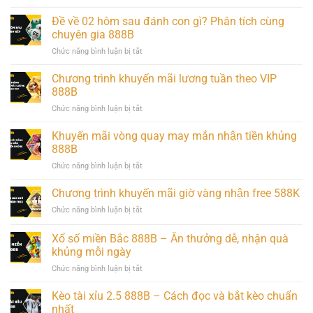
Dàn
đề
Đề về 02 hôm sau đánh con gì? Phân tích cùng
bất
chuyên gia 888B
tử
ở
Chức năng bình luận bị tắt
888B
Đề
–
về
Chương trình khuyến mãi lương tuần theo VIP
Bí
02
kíp
888B
hôm
nuôi
ở
Chức năng bình luận bị tắt
sau
lô
Chương
đánh
đề
trình
Khuyến mãi vòng quay may mắn nhận tiền khủng
con
lâu
khuyến
gì?
888B
dài,
mãi
Phân
hiệu
ở
Chức năng bình luận bị tắt
lương
tích
quả
Khuyến
tuần
cùng
mãi
Chương trình khuyến mãi giờ vàng nhận free 588K
theo
chuyên
vòng
VIP
gia
ở
Chức năng bình luận bị tắt
quay
888B
888B
Chương
may
trình
Xổ số miền Bắc 888B – Ăn thưởng dễ, nhận quà
mắn
khuyến
nhận
khủng mỗi ngày
mãi
tiền
ở
Chức năng bình luận bị tắt
giờ
khủng
Xổ
vàng
888B
số
nhận
Kèo tài xỉu 2.5 888B – Cách đọc và bắt kèo chuẩn
miền
free
nhất