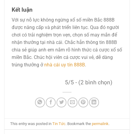
Kết luận
Với sự nỗ lực không ngừng xổ số miền Bắc 888B
được nâng cấp và phát triển liên tục. Qua đó người
chơi có trải nghiệm trọn vẹn, chọn số may mắn để
nhận thưởng tại nhà cái. Chắc hẳn thông tin 888B
chia sẻ giúp anh em nắm rõ hình thức cá cược xổ số
miền Bắc. Chúc hội viên cá cược vui vẻ, dễ dàng
trúng thưởng ở
nhà cái uy tín 888B
.
5/5 - (2 bình chọn)
This entry was posted in
Tin Tức
. Bookmark the
permalink
.