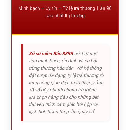
Minh bạch – Uy tín – Tỷ lệ trả thưởng 1 ăn 98
cao nhất thị trường
Xổ số miền Bắc 888B
nổi bật nhờ
tính minh bạch, ổn định và cơ hội
trúng thưởng hấp dẫn. Với hệ thống
đặt cược đa dạng, tỷ lệ trả thưởng rõ
ràng cùng giao diện thân thiện, sảnh
xổ số này nhanh chóng trở thành
lựa chọn hàng đầu cho những bet
thủ yêu thích cảm giác hồi hộp và
kịch tính trong từng lần quay số.