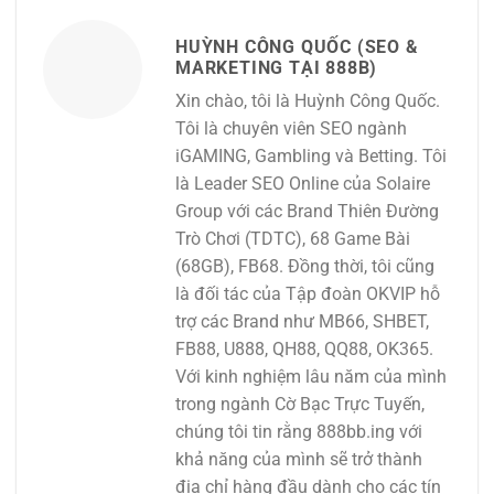
HUỲNH CÔNG QUỐC (SEO &
MARKETING TẠI 888B)
Xin chào, tôi là Huỳnh Công Quốc.
Tôi là chuyên viên SEO ngành
iGAMING, Gambling và Betting. Tôi
là Leader SEO Online của Solaire
Group với các Brand Thiên Đường
Trò Chơi (TDTC), 68 Game Bài
(68GB), FB68. Đồng thời, tôi cũng
là đối tác của Tập đoàn OKVIP hỗ
trợ các Brand như MB66, SHBET,
FB88, U888, QH88, QQ88, OK365.
Với kinh nghiệm lâu năm của mình
trong ngành Cờ Bạc Trực Tuyến,
chúng tôi tin rằng 888bb.ing với
khả năng của mình sẽ trở thành
địa chỉ hàng đầu dành cho các tín