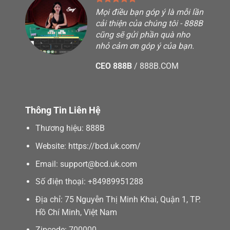
Mọi điều bạn góp ý là mỗi lần
cải thiện của chúng tôi - 888B
cũng sẽ gửi phần quà nho
nhỏ cảm ơn góp ý của bạn.
CEO 888B
/
888B.COM
Thông Tin Liên Hệ
Thương hiệu: 888B
Website:
https://bcd.uk.com/
Email:
support@bcd.uk.com
Số điện thoại: +84989951288
Địa chỉ: 75 Nguyễn Thị Minh Khai, Quận 1, TP.
Hồ Chí Minh, Việt Nam
Zipcode: 700000