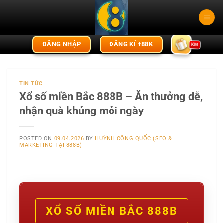
Skip
to
content
ĐĂNG NHẬP
ĐĂNG KÍ +88K
TIN TỨC
Xổ số miền Bắc 888B – Ăn thưởng dễ,
nhận quà khủng mỗi ngày
POSTED ON
09.04.2026
BY
HUỲNH CÔNG QUỐC (SEO &
MARKETING TẠI 888B)
XỔ SỐ MIỀN BẮC 888B