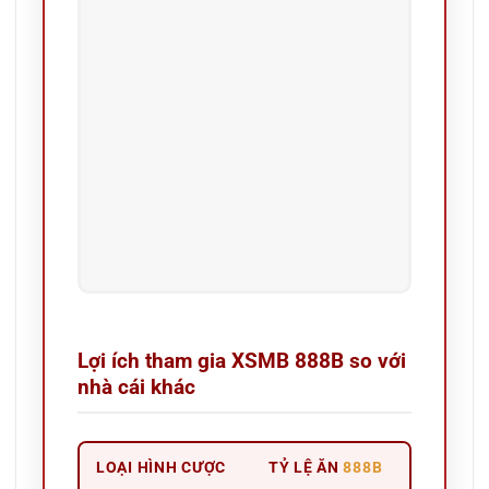
Lợi ích tham gia XSMB 888B so với
nhà cái khác
LOẠI HÌNH CƯỢC
TỶ LỆ ĂN
888B