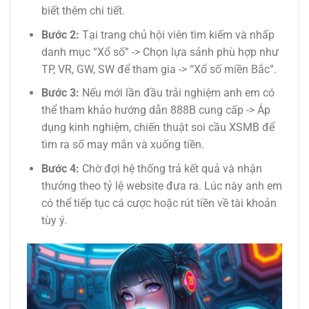
biết thêm chi tiết.
Bước 2:
Tại trang chủ hội viên tìm kiếm và nhấp
danh mục “Xổ số” -> Chọn lựa sảnh phù hợp như
TP, VR, GW, SW để tham gia -> “Xổ số miền Bắc”.
Bước 3:
Nếu mới lần đầu trải nghiệm anh em có
thể tham khảo hướng dẫn 888B cung cấp -> Áp
dụng kinh nghiệm, chiến thuật soi cầu XSMB để
tìm ra số may mắn và xuống tiền.
Bước 4:
Chờ đợi hệ thống trả kết quả và nhận
thưởng theo tỷ lệ website đưa ra. Lúc này anh em
có thể tiếp tục cá cược hoặc rút tiền về tài khoản
tùy ý.