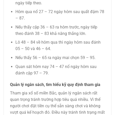
ngày tiếp theo.
Hôm qua nổ 27 – 72 ngày hôm sau quất đậm 78
– 87.
Nếu thấy cặp 36 – 63 ra hôm trước, ngày tiếp
theo đánh 38 – 83 khả năng thắng lớn.
Lô 48 – 84 về hôm qua thì ngày hôm sau đánh
05 – 50 và 46 – 64.
Nếu thấy 56 – 65 ra ngày mai chọn 59 – 95.
Quan sát hôm nay 74 – 47 nổ ngày hôm sau
đánh cặp 97 – 79.
Quản lý ngân sách, tìm hiểu kỹ quy định tham gia
Tham gia xổ số miền Bắc, quản lý ngân sách rất
quan trọng tránh trường hợp tiêu quá nhiều. Vì thế
người chơi đặt tiền cụ thể sẵn sàng chơi và không
vượt quá kế hoạch đó. Điều này tránh tình trạng mất