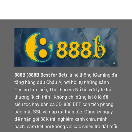
Thất
Cược
Cuộc
Bại?
World
Đua
Cup
Tỷ
2026
Đô
–
Nóng
Biến
Hổi
Động
Odds
–
Tài
Chính
AI
888B
(888B Best for Bet)
là hệ thống iGaming đa
tầng hàng đầu Châu Á, nơi hội tụ những sảnh
Casino trực tiếp, Thể thao và Nổ hũ với tỷ lệ trả
thưởng "kịch trần". Không chỉ dừng lại ở lô đề
siêu tốc hay bắn cá 3D, 888 BET còn tiên phong
bảo mật SSL và nạp rút thần tốc. Đăng ký ngay
để nhận gói 88K trải nghiệm xanh chín, minh
bạch, cam kết nói không với các chiêu trò dắt mũi