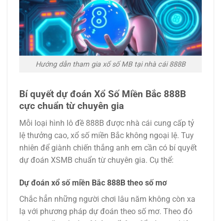
Hướng dẫn tham gia xổ số MB tại nhà cái 888B
Bí quyết dự đoán Xổ Số Miền Bắc 888B
cực chuẩn từ chuyên gia
Mỗi loại hình lô đề 888B được nhà cái cung cấp tỷ
lệ thưởng cao, xổ số miền Bắc không ngoại lệ. Tuy
nhiên để giành chiến thắng anh em cần có bí quyết
dự đoán XSMB chuẩn từ chuyên gia. Cụ thể:
Dự đoán xổ số miền Bắc 888B theo số mơ
Chắc hẳn những người chơi lâu năm không còn xa
lạ với phương pháp dự đoán theo số mơ. Theo đó