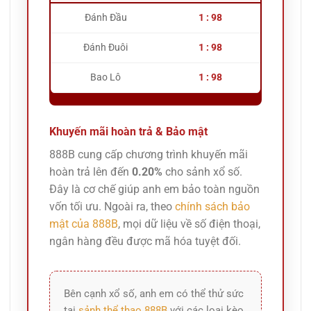
Đánh Đầu
1 : 98
Đánh Đuôi
1 : 98
Bao Lô
1 : 98
Khuyến mãi hoàn trả & Bảo mật
888B cung cấp chương trình khuyến mãi
hoàn trả lên đến
0.20%
cho sảnh xổ số.
Đây là cơ chế giúp anh em bảo toàn nguồn
vốn tối ưu. Ngoài ra, theo
chính sách bảo
mật của 888B
, mọi dữ liệu về số điện thoại,
ngân hàng đều được mã hóa tuyệt đối.
Bên cạnh xổ số, anh em có thể thử sức
tại
sảnh thể thao 888B
với các loại kèo