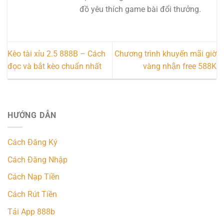
đồ yêu thích game bài đổi thưởng.
Kèo tài xỉu 2.5 888B – Cách
Chương trình khuyến mãi giờ
đọc và bắt kèo chuẩn nhất
vàng nhận free 588K
HƯỚNG DẪN
Cách Đăng Ký
Cách Đăng Nhập
Cách Nạp Tiền
Cách Rút Tiền
Tải App 888b