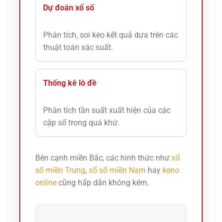
Dự đoán xổ số
Phân tích, soi kèo kết quả dựa trên các
thuật toán xác suất.
Thống kê lô đề
Phân tích tần suất xuất hiện của các
cặp số trong quá khứ.
Bên cạnh miền Bắc, các hình thức như
xổ
số miền Trung
,
xổ số miền Nam
hay
keno
online
cũng hấp dẫn không kém.