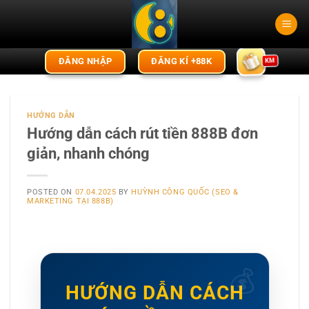
Skip
to
content
ĐĂNG NHẬP
ĐĂNG KÍ +88K
HƯỚNG DẪN
Hướng dẫn cách rút tiền 888B đơn
giản, nhanh chóng
POSTED ON
07.04.2025
BY
HUỲNH CÔNG QUỐC (SEO &
MARKETING TẠI 888B)
💰
HƯỚNG DẪN CÁCH