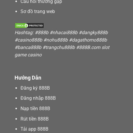
Câu hỏi thường gặp
Sơ đồ trang web
Hashtag: #888b #nhacai888b #dangky888b
#casino888b #nohu888b #dagathomo888b
#banca888b #trangchu888b #
888B.com slot
game casino
Hướng Dẫn
Đăng ký 888B
Đăng nhập 888B
Nạp tiền 888B
Rút tiền 888B
Tải app 888B