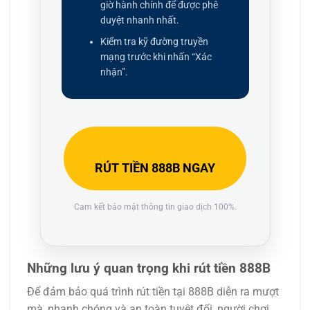
giờ hành chính để được phê
duyệt nhanh nhất.
Kiểm tra kỹ đường truyền
mạng trước khi nhấn “Xác
nhận”.
RÚT TIỀN 888B NGAY
Cam kết bảo mật thông tin giao dịch 100%.
Những lưu ý quan trọng khi rút tiền 888B
Để đảm bảo quá trình rút tiền tại 888B diễn ra mượt
mà, nhanh chóng và an toàn tuyệt đối, người chơi