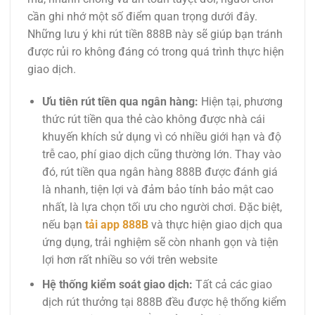
cần ghi nhớ một số điểm quan trọng dưới đây.
Những lưu ý khi rút tiền 888B này sẽ giúp bạn tránh
được rủi ro không đáng có trong quá trình thực hiện
giao dịch.
Ưu tiên rút tiền qua ngân hàng:
Hiện tại, phương
thức rút tiền qua thẻ cào không được nhà cái
khuyến khích sử dụng vì có nhiều giới hạn và độ
trễ cao, phí giao dịch cũng thường lớn. Thay vào
đó, rút tiền qua ngân hàng 888B được đánh giá
là nhanh, tiện lợi và đảm bảo tính bảo mật cao
nhất, là lựa chọn tối ưu cho người chơi. Đặc biệt,
nếu bạn
tải app 888B
và thực hiện giao dịch qua
ứng dụng, trải nghiệm sẽ còn nhanh gọn và tiện
lợi hơn rất nhiều so với trên website
Hệ thống kiểm soát giao dịch:
Tất cả các giao
dịch rút thưởng tại 888B đều được hệ thống kiểm