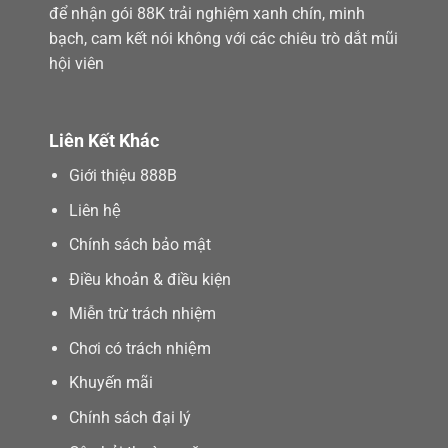
để nhận gói 88K trải nghiệm xanh chín, minh
bạch, cam kết nói không với các chiêu trò dắt mũi
hội viên
Liên Kết Khác
Giới thiệu 888B
Liên hệ
Chính sách bảo mật
Điều khoản & điều kiện
Miễn trừ trách nhiệm
Chơi có trách nhiệm
Khuyến mãi
Chính sách đại lý