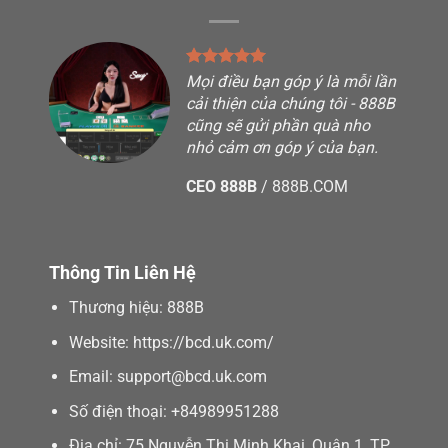
Mọi điều bạn góp ý là mỗi lần
cải thiện của chúng tôi - 888B
cũng sẽ gửi phần quà nho
nhỏ cảm ơn góp ý của bạn.
CEO 888B
/
888B.COM
Thông Tin Liên Hệ
Thương hiệu: 888B
Website:
https://bcd.uk.com/
Email:
support@bcd.uk.com
Số điện thoại: +84989951288
Địa chỉ: 75 Nguyễn Thị Minh Khai, Quận 1, TP.