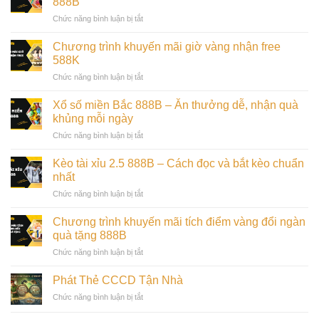
888B
dài,
mãi
Phân
hiệu
ở
Chức năng bình luận bị tắt
lương
tích
quả
Khuyến
tuần
cùng
mãi
theo
Chương trình khuyến mãi giờ vàng nhận free
chuyên
vòng
VIP
588K
gia
quay
888B
888B
ở
Chức năng bình luận bị tắt
may
Chương
mắn
trình
nhận
Xổ số miền Bắc 888B – Ăn thưởng dễ, nhận quà
khuyến
tiền
khủng mỗi ngày
mãi
khủng
ở
Chức năng bình luận bị tắt
giờ
888B
Xổ
vàng
số
nhận
Kèo tài xỉu 2.5 888B – Cách đọc và bắt kèo chuẩn
miền
free
nhất
Bắc
588K
ở
Chức năng bình luận bị tắt
888B
Kèo
–
tài
Ăn
Chương trình khuyến mãi tích điểm vàng đổi ngàn
xỉu
thưởng
quà tặng 888B
2.5
dễ,
ở
Chức năng bình luận bị tắt
888B
nhận
Chương
–
quà
trình
Cách
Phát Thẻ CCCD Tận Nhà
khủng
khuyến
đọc
mỗi
ở
Chức năng bình luận bị tắt
mãi
và
ngày
Phát
tích
bắt