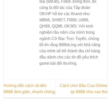
Bài (68GB), FB68. Đồng thời, tôi
cũng là đối tác của Tập đoàn
OKVIP hỗ trợ các Brand như
MB66, SHBET, FB88, U888,
QH88, QQ88, OK365. Với kinh
nghiệm lâu năm của mình trong
ngành Cờ Bạc Trực Tuyến, chúng
tôi tin rằng 888bb.ing với khả năng
của mình sẽ trở thành địa chỉ hàng
đầu dành cho các tín đồ yêu thích
game bài đổi thưởng.
Hướng dẫn cách rút tiền
Cách chơi Bầu Cua Online
888B đơn giản, nhanh chóng
tại 888B như cao thủ