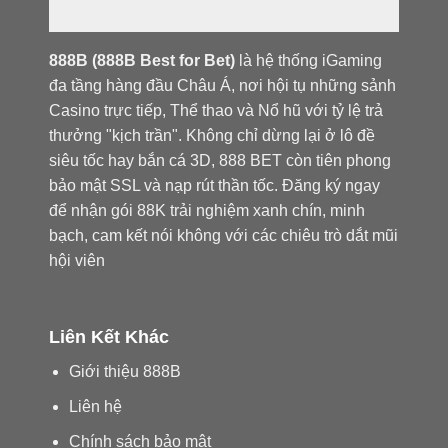
AI
888B
(888B Best for Bet)
là hệ thống iGaming
đa tầng hàng đầu Châu Á, nơi hội tụ những sảnh
Casino trực tiếp, Thể thao và Nổ hũ với tỷ lệ trả
thưởng "kịch trần". Không chỉ dừng lại ở lô đề
siêu tốc hay bắn cá 3D, 888 BET còn tiên phong
bảo mật SSL và nạp rút thần tốc. Đăng ký ngay
để nhận gói 88K trải nghiệm xanh chín, minh
bạch, cam kết nói không với các chiêu trò dắt mũi
hội viên
Liên Kết Khác
Giới thiệu 888B
Liên hệ
Chính sách bảo mật