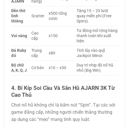
AJARN
năng)
Đền thờ
Tặng 15 – 20 lượt
x500 tổng
linh
Scatter
quay miễn phí (Free
cược
thiêng
Spins).
Tự động mở rộng hàng
Cao
Voi vàng
x150
thanh toán khi xuất
cấp
hiện.
Đá Ruby
Trung
Tích lũy vào quỹ
x80
đỏ
cấp
Jackpot Minor.
Bộ chữ
Duy trì nhịp độ nổ hũ
Cơ bản
x10 – x30
A, K, Q, J
nhỏ (Big Win).
4. Bí Kíp Soi Cầu Và Săn Hũ AJARN 3K Từ
Cao Thủ
Chơi nổ hũ không chỉ là bấm nút “Spin”. Tại các sới
game đẳng cấp, những người chiến thắng thường
áp dụng các “mẹo” mang tính quy luật: