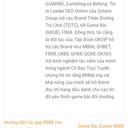
iGAMING, Gambling và Betting. Tôi
là Leader SEO Online của Solaire
Group với các Brand Thiên Đường
Trò Chơi (TDTC), 68 Game Bài
(68GB), FB68. Đồng thời, tôi cũng
là đối tác của Tập đoàn OKVIP hỗ
trợ các Brand như MB66, SHBET,
FB88, U888, QH88, QQ88, OK365.
Với kinh nghiệm lâu năm của mình
trong ngành Cờ Bạc Trực Tuyến,
chúng tôi tin rằng 888bb.ing với
khả năng của mình sẽ trở thành
địa chỉ hàng đầu dành cho các tín
đồ yêu thích game bài đổi thưởng.
Hướng dẫn tải app 888B cho
Game Bài Duyan 888B