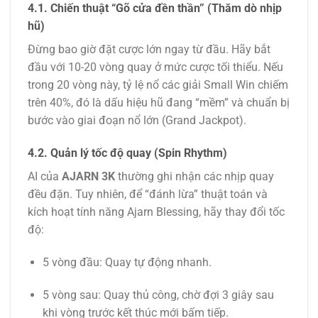
4.1. Chiến thuật “Gõ cửa đền thần” (Thăm dò nhịp
hũ)
Đừng bao giờ đặt cược lớn ngay từ đầu. Hãy bắt
đầu với 10-20 vòng quay ở mức cược tối thiểu. Nếu
trong 20 vòng này, tỷ lệ nổ các giải Small Win chiếm
trên 40%, đó là dấu hiệu hũ đang “mềm” và chuẩn bị
bước vào giai đoạn nổ lớn (Grand Jackpot).
4.2. Quản lý tốc độ quay (Spin Rhythm)
AI của
AJARN 3K
thường ghi nhận các nhịp quay
đều đặn. Tuy nhiên, để “đánh lừa” thuật toán và
kích hoạt tính năng Ajarn Blessing, hãy thay đổi tốc
độ:
5 vòng đầu: Quay tự động nhanh.
5 vòng sau: Quay thủ công, chờ đợi 3 giây sau
khi vòng trước kết thúc mới bấm tiếp.