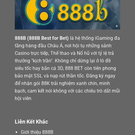
Odds
–
Tài
Chính
AI
888B
(888B Best for Bet)
là hệ thống iGaming đa
tầng hàng đầu Châu Á, nơi hội tụ những sảnh
Casino trực tiếp, Thể thao và Nổ hũ với tỷ lệ trả
thưởng "kịch trần". Không chỉ dừng lại ở lô đề
siêu tốc hay bắn cá 3D, 888 BET còn tiên phong
bảo mật SSL và nạp rút thần tốc. Đăng ký ngay
để nhận gói 88K trải nghiệm xanh chín, minh
bạch, cam kết nói không với các chiêu trò dắt mũi
hội viên
Liên Kết Khác
Giới thiệu 888B