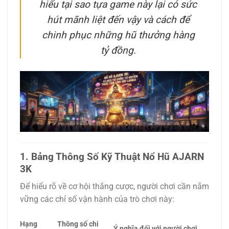
hiểu tại sao tựa game này lại có sức
hút mãnh liệt đến vậy và cách để
chinh phục những hũ thưởng hàng
tỷ đồng.
1. Bảng Thông Số Kỹ Thuật Nổ Hũ AJARN
3K
Để hiểu rõ về cơ hội thắng cược, người chơi cần nắm
vững các chỉ số vận hành của trò chơi này:
Hạng
Thông số chi
Ý nghĩa đối với người chơi