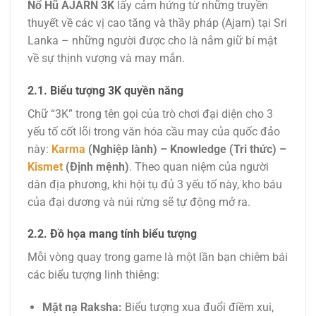
Nổ Hũ AJARN 3K
lấy cảm hứng từ những truyền
thuyết về các vị cao tăng và thầy pháp (Ajarn) tại Sri
Lanka – những người được cho là nắm giữ bí mật
về sự thịnh vượng và may mắn.
2.1. Biểu tượng 3K quyền năng
Chữ “3K” trong tên gọi của trò chơi đại diện cho 3
yếu tố cốt lõi trong văn hóa cầu may của quốc đảo
này:
Karma
(Nghiệp lành) – Knowledge (Tri thức) –
Kismet
(Định mệnh)
. Theo quan niệm của người
dân địa phương, khi hội tụ đủ 3 yếu tố này, kho báu
của đại dương và núi rừng sẽ tự động mở ra.
2.2. Đồ họa mang tính biểu tượng
Mỗi vòng quay trong game là một lần bạn chiêm bái
các biểu tượng linh thiêng:
Mặt nạ Raksha:
Biểu tượng xua đuổi điềm xui,