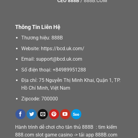
CEO 888B
/
888B.COM
Thông Tin Liên Hệ
Thương hiệu: 888B
Website:
https://bcd.uk.com/
Email:
support@bcd.uk.com
Số điện thoại: +84989951288
Địa chỉ: 75 Nguyễn Thị Minh Khai, Quận 1, TP.
Hồ Chí Minh, Việt Nam
Zipcode: 700000
Hành trình dễ chơi cho tân thủ 888B : tìm kiếm
888.com slot game casino -> tải app 888B.com