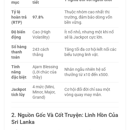
mục
tiết
Tỷ lệ
Thuộc nhóm cao nhất thị
hoàn trả
97.8%
trường, đảm bảo dòng vốn
(RTP)
bền vững.
Độ biến
Cao (High
Ít nổ nhỏ, nhưng một khi nổ
động
Volatility)
sẽ là Jackpot cực lớn.
Số hàng
243 cách
Tăng tối đa cơ hội kết nối các
thanh
thắng
biểu tượng linh vật.
toán
Tính
Ajarn Blessing
Nhân ngẫu nhiên hệ số
năng
(Lời chúc của
thưởng từ x10 đến x500.
đặc biệt
thầy)
4 mức (Mini,
Jackpot
Cơ hội đổi đời chỉ sau một
Minor, Major,
tích lũy
vòng quay may mắn.
Grand)
2. Nguồn Gốc Và Cốt Truyện: Linh Hồn Của
Sri Lanka