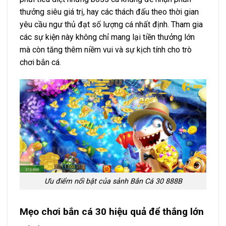
thưởng siêu giá trị, hay các thách đấu theo thời gian
yêu cầu ngư thủ đạt số lượng cá nhất định. Tham gia
các sự kiện này không chỉ mang lại tiền thưởng lớn
mà còn tăng thêm niềm vui và sự kịch tính cho trò
chơi bắn cá.
Ưu điểm nổi bật của sảnh Bắn Cá 30 888B
Mẹo chơi bắn cá 30 hiệu quả để thắng lớn