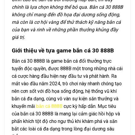
chính là lựa chọn không thể bỏ qua. Bắn cá 30 888B
không chỉ mang đến đồ họa đại dương sống động,
mà còn là cơ hội vàng để thử thách kỹ năng bắn cá
của bạn và rinh về những phần thưởng khủng đầy
giá trị.
Giới thiệu về tựa game bắn cá 30 888B
Bắn cá 30 888B là game bắn cá đổi thưởng trực
tuyến độc quyền, được 888B một trong những nhà cái
cá cược hàng đầu hiện nay đầu tư và phát hành. Ra
mắt vào đầu năm 2024, trò chơi này nhanh chóng tạo
nên cơn sốt với đồ họa sống động, hệ thống vũ khí
bắn cá đa dạng, cùng vô vàn sự kiện săn thưởng và
khuyến mãi
bắn cá 888B
cực kỳ hấp dẫn. Mục tiêu
của bắn cá 30 888B là mang lại cảm giác hồi hộp và
phấn khích tột độ cho ngư thủ khi khám phá và săn
bắt các loài cá đa dạng trong lòng đại dương sâu