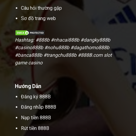
Câu hỏi thường gặp
Sơ đồ trang web
Hashtag: #888b #nhacai888b #dangky888b
#casino888b #nohu888b #dagathomo888b
#banca888b #trangchu888b #
888B.com slot
game casino
Hướng Dẫn
Đăng ký 888B
Đăng nhập 888B
Nạp tiền 888B
Rút tiền 888B