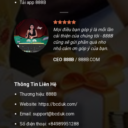
Tải app 888B
Mọi điều bạn góp ý là mỗi lần
cải thiện của chúng tôi - 888B
cũng sẽ gửi phần quà nho
nhỏ cảm ơn góp ý của bạn.
CEO 888B
/
888B.COM
Thông Tin Liên Hệ
Thương hiệu: 888B
Website:
https://bcd.uk.com/
Email:
support@bcd.uk.com
Số điện thoại: +84989951288