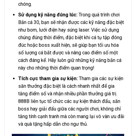
chóng.
Sử dụng kỹ năng đúng lúc:
Trong quá trình chơi
Bắn cá 30, bạn sẽ nhận được các kỹ năng đặc biệt
như bom, lưới điện hay súng laser. Việc sử dụng
chúng đúng thời điểm, đặc biệt khi cá tụ tập đông
đúc hoặc boss xuất hiện, sẽ giúp bạn tối ưu hóa
số lượng cá bắt được và nâng cao điểm số một
cách đáng kể. Hãy luôn giữ những kỹ năng bắn cá
này cho những thời điểm quan trọng!
Tích cực tham gia sự kiện:
Tham gia các sự kiện
săn thưởng đặc biệt là cách nhanh nhất để gia
tăng điểm số và nhận nhiều phần thưởng giá trị.
888B liên tục tổ chức các sự kiện thách đấu, săn
boss hay giải đấu giữa các người chơi, không chỉ
tăng tính cạnh tranh mà còn mang lại vô vàn ưu đãi
và quà tặng hấp dẫn cho ngư thủ.