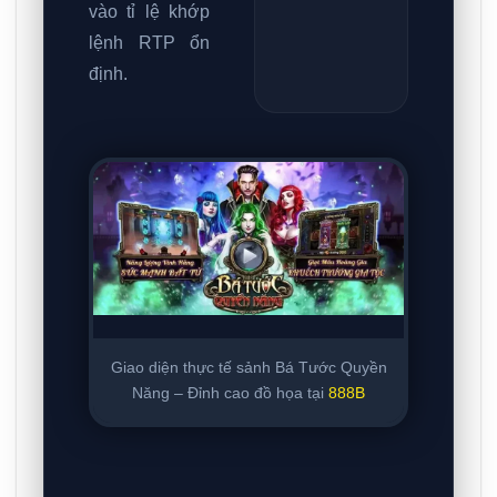
vào tỉ lệ khớp
lệnh RTP ổn
định.
Giao diện thực tế sảnh Bá Tước Quyền
Năng – Đỉnh cao đồ họa tại
888B