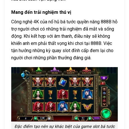
Mang đến trải nghiệm thú vị
Công nghệ 4K của nổ hũ bá tước quyền năng 888B hỗ
trợ người chơi có những trải nghiệm đã mắt và sống
động. Khi kết hợp với âm thanh, điều này sẽ không
khiến anh em phải thất vọng khi chơi tại 888B. Việc
tận hưởng những kỳ quay slot đỉnh cấp đem lại cho
người chơi những phần thưởng đáng giá.
Đặc điểm tạo nên sự khác biệt của game slot bá tước