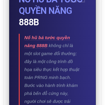
QUYỀN NĂNG
888B
Nổ hũ bá tước quyền
năng 888B
không chỉ là
một slot game đổi thưởng;
đây là một công trình đồ
họa siêu thực kết hợp thuật
toán PRNG minh bạch.
Bước vào hành trình khám
phá bến đỗ cứng này,
người chơi sẽ được trải