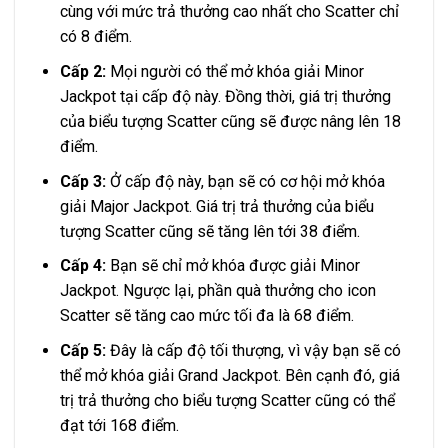
cùng với mức trả thưởng cao nhất cho Scatter chỉ
có 8 điểm.
Cấp 2:
Mọi người có thể mở khóa giải Minor
Jackpot tại cấp độ này. Đồng thời, giá trị thưởng
của biểu tượng Scatter cũng sẽ được nâng lên 18
điểm.
Cấp 3:
Ở cấp độ này, bạn sẽ có cơ hội mở khóa
giải Major Jackpot. Giá trị trả thưởng của biểu
tượng Scatter cũng sẽ tăng lên tới 38 điểm.
Cấp 4:
Bạn sẽ chỉ mở khóa được giải Minor
Jackpot. Ngược lại, phần quà thưởng cho icon
Scatter sẽ tăng cao mức tối đa là 68 điểm.
Cấp 5:
Đây là cấp độ tối thượng, vì vậy bạn sẽ có
thể mở khóa giải Grand Jackpot. Bên cạnh đó, giá
trị trả thưởng cho biểu tượng Scatter cũng có thể
đạt tới 168 điểm.