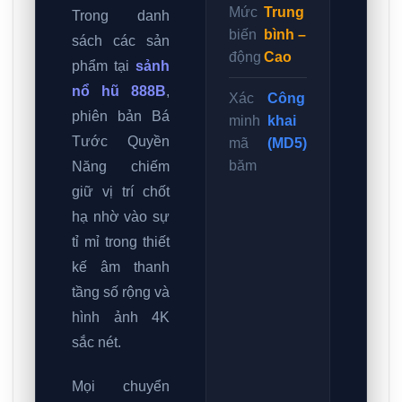
Mức
Trung
Trong danh
biến
bình –
sách các sản
động
Cao
phẩm tại
sảnh
nổ hũ 888B
,
Xác
Công
phiên bản Bá
minh
khai
Tước Quyền
mã
(MD5)
băm
Năng chiếm
giữ vị trí chốt
hạ nhờ vào sự
tỉ mỉ trong thiết
kế âm thanh
tầng số rộng và
hình ảnh 4K
sắc nét.
Mọi chuyển