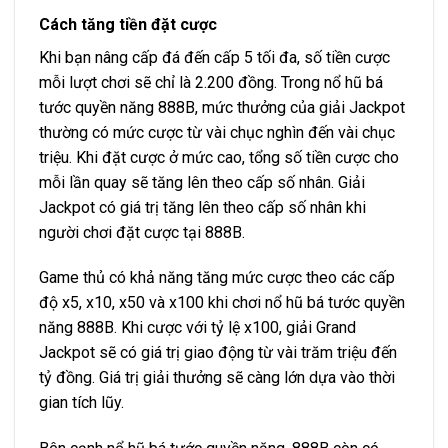
Cách tăng tiền đặt cược
Khi bạn nâng cấp đá đến cấp 5 tối đa, số tiền cược
mỗi lượt chơi sẽ chỉ là 2.200 đồng. Trong nổ hũ bá
tước quyền năng 888B, mức thưởng của giải Jackpot
thường có mức cược từ vài chục nghìn đến vài chục
triệu. Khi đặt cược ở mức cao, tổng số tiền cược cho
mỗi lần quay sẽ tăng lên theo cấp số nhân. Giải
Jackpot có giá trị tăng lên theo cấp số nhân khi
người chơi đặt cược tại 888B.
Game thủ có khả năng tăng mức cược theo các cấp
độ x5, x10, x50 và x100 khi chơi nổ hũ bá tước quyền
năng 888B. Khi cược với tỷ lệ x100, giải Grand
Jackpot sẽ có giá trị giao động từ vài trăm triệu đến
tỷ đồng. Giá trị giải thưởng sẽ càng lớn dựa vào thời
gian tích lũy.