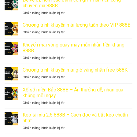
bất
chuyên gia 888B
tử
ở
Chức năng bình luận bị tắt
888B
Đề
–
về
Chương trình khuyến mãi lương tuần theo VIP 888B
Bí
02
kíp
ở
Chức năng bình luận bị tắt
hôm
nuôi
Chương
sau
lô
trình
Khuyến mãi vòng quay may mắn nhận tiền khủng
đánh
đề
khuyến
con
888B
lâu
mãi
gì?
dài,
ở
Chức năng bình luận bị tắt
lương
Phân
hiệu
Khuyến
tuần
tích
quả
mãi
theo
Chương trình khuyến mãi giờ vàng nhận free 588K
cùng
vòng
VIP
chuyên
ở
Chức năng bình luận bị tắt
quay
888B
gia
Chương
may
888B
trình
Xổ số miền Bắc 888B – Ăn thưởng dễ, nhận quà
mắn
khuyến
nhận
khủng mỗi ngày
mãi
tiền
ở
Chức năng bình luận bị tắt
giờ
khủng
Xổ
vàng
888B
số
nhận
Kèo tài xỉu 2.5 888B – Cách đọc và bắt kèo chuẩn
miền
free
nhất
Bắc
588K
ở
Chức năng bình luận bị tắt
888B
Kèo
–