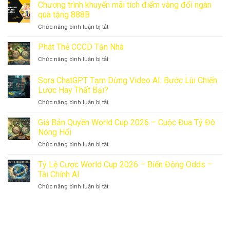
tài
Chương trình khuyến mãi tích điểm vàng đổi ngàn
Ăn
xỉu
thưởng
quà tặng 888B
2.5
dễ,
ở
Chức năng bình luận bị tắt
888B
nhận
Chương
–
quà
trình
Phát Thẻ CCCD Tận Nhà
Cách
khủng
khuyến
đọc
mỗi
ở
Chức năng bình luận bị tắt
mãi
và
ngày
Phát
tích
bắt
Thẻ
Sora ChatGPT Tạm Dừng Video AI: Bước Lùi Chiến
điểm
kèo
CCCD
vàng
Lược Hay Thất Bại?
chuẩn
Tận
đổi
nhất
ở
Chức năng bình luận bị tắt
Nhà
ngàn
Sora
quà
ChatGPT
Giá Bản Quyền World Cup 2026 – Cuộc Đua Tỷ Đô
tặng
Tạm
Nóng Hổi
888B
Dừng
ở
Chức năng bình luận bị tắt
Video
Giá
AI:
Bản
Tỷ Lệ Cược World Cup 2026 – Biến Động Odds –
Bước
Quyền
Lùi
Tài Chính AI
World
Chiến
ở
Chức năng bình luận bị tắt
Cup
Lược
Tỷ
2026
Hay
Lệ
–
Thất
Cược
Cuộc
Bại?
World
Đua
Cup