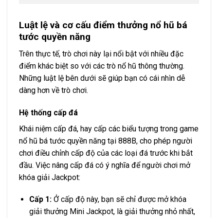
Luật lệ và cơ cấu điểm thưởng nổ hũ bá
tước quyền năng
Trên thực tế, trò chơi này lại nổi bật với nhiều đặc
điểm khác biệt so với các trò nổ hũ thông thường.
Những luật lệ bên dưới sẽ giúp bạn có cái nhìn dễ
dàng hơn về trò chơi.
Hệ thống cấp đá
Khái niệm cấp đá, hay cấp các biểu tượng trong game
nổ hũ bá tước quyền năng tại 888B, cho phép người
chơi điều chỉnh cấp độ của các loại đá trước khi bắt
đầu. Việc nâng cấp đá có ý nghĩa để người chơi mở
khóa giải Jackpot:
Cấp 1:
Ở cấp độ này, bạn sẽ chỉ được mở khóa
giải thưởng Mini Jackpot, là giải thưởng nhỏ nhất,