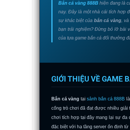
Bắn cá vàng 888B
hiện đang là c
nay. Đây là một nhà cái tích hợp 
sự khác biệt của
bắn cá vàng
, và
bạn trải nghiệm? Đừng bỏ lỡ bài v
của tựa game bắn cá đổi thưởng đ
GIỚI THIỆU VỀ GAME 
Bắn cá vàng
tại
sảnh bắn cá 888B
là
cổng trò chơi đã đạt được nhiều giải
chơi tích hợp tại đây mang lại sự đa 
đặc biệt với hạ tầng server ổn định từ