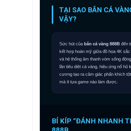
TẠI SAO BẮN CÁ VÀN
VẬY?
Sức hút của
bắn cá vàng 888B
đến t
kết hợp hoàn mỹ giữa đồ họa 4K sắc 
và hệ thống âm thanh vòm sống động
lần tiêu diệt cá vàng, hiệu ứng nổ hũ 
cương tạo ra cảm giác phấn khích tột
mà ít tựa game nào làm được.
BÍ KÍP “ĐÁNH NHANH 
888B