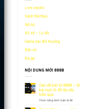
Live casino
Sảnh thể thao
Nổ hũ
Xổ số – Lô đề
Game bài đổi thưởng
Bắn cá
Đá gà
NỘI DUNG MỚI 888B
Dàn đề bất tử 888B – Bí
kíp nuôi lô đề lâu dài,
hiệu quả
ở
Chức năng bình luận bị tắt
Dàn
đề