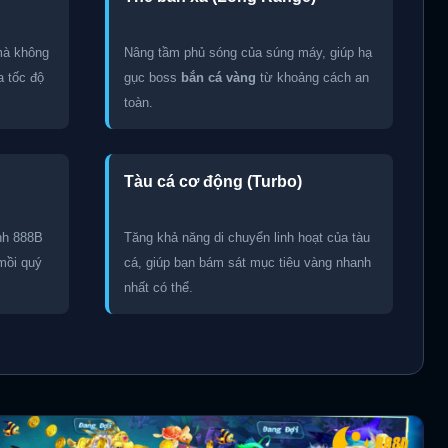
mà không
Nâng tầm phủ sóng của súng máy, giúp hạ
a tốc độ
gục boss
bắn cá vàng
từ khoảng cách an
toàn.
Tàu cá cơ động (Turbo)
ình 888B
Tăng khả năng di chuyển linh hoạt của tàu
mồi quý
cá, giúp bạn bám sát mục tiêu vàng nhanh
nhất có thể.