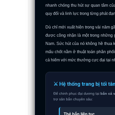
nhanh chóng thu hút sự quan tâm củ
quy đổi và linh lực trong từng phát đạn
Dù chỉ mới xuất hiện trong vài năm 
được công nhận là một trong những g
Nam. Sức hút của nó không hề thua 
mấu chốt nằm ở thuật toán phân phối
cá hiếm với mức thưởng cực đại tại n
⚔️ Hệ thống trang bị tối t
Để chinh phục đại dương tại
bắn cá 
trợ săn bắn chuyên sâu:
Thẻ bắn liên tục