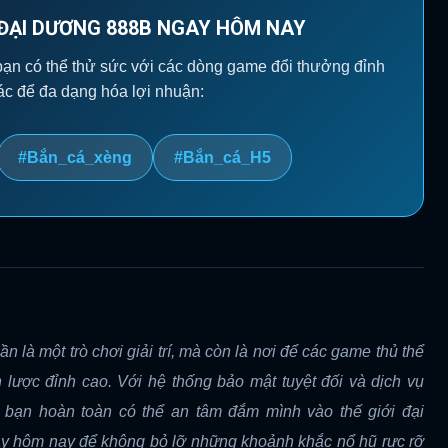
ĐẠI DƯƠNG 888B NGAY HÔM NAY
 bạn có thể thử sức với các dòng game đổi thưởng đỉnh
ác để đa dạng hóa lợi nhuận:
#Bắn_cá_xèng
#Bắn_cá_H5
n là một trò chơi giải trí, mà còn là nơi để các game thủ thể
n lược đỉnh cao. Với hệ thống bảo mật tuyệt đối và dịch vụ
 bạn hoàn toàn có thể an tâm đắm mình vào thế giới đại
y hôm nay để không bỏ lỡ những khoảnh khắc nổ hũ rực rỡ