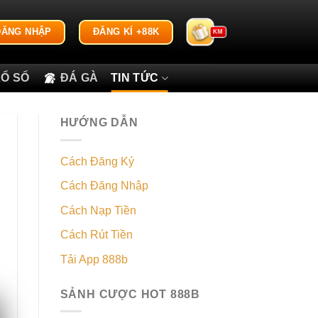
ĐĂNG NHẬP
ĐĂNG KÍ +88K
XỔ SỐ
ĐÁ GÀ
TIN TỨC
HƯỚNG DẪN
Cách Đăng Ký
Cách Đăng Nhập
Cách Nạp Tiền
Cách Rút Tiền
Tải App 888b
SẢNH CƯỢC HOT 888B