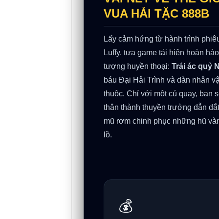
VUA HẢI TẶC 888B
Lấy cảm hứng từ hành trình phiê
Luffy, tựa game tái hiện hoàn hảo
tượng huyền thoại:
Trái ác quỷ 
báu Đại Hải Trình và dàn nhân v
thuộc. Chỉ với một cú quay, bạn 
thân thành thuyền trưởng dẫn dắ
mũ rơm chinh phục những hũ và
lồ.
💰