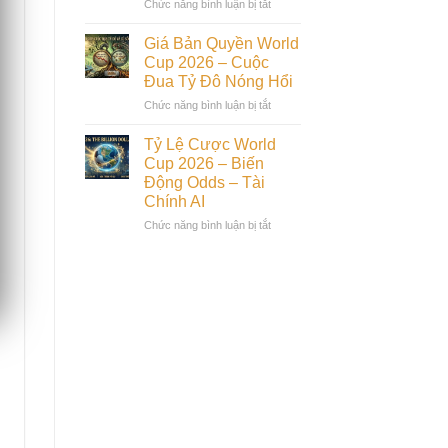
ở
Chức năng bình luận bị tắt
888B
Sora
ChatGPT
Giá Bản Quyền World
Tạm
Cup 2026 – Cuộc
Dừng
Đua Tỷ Đô Nóng Hổi
Video
ở
Chức năng bình luận bị tắt
AI:
Giá
Bước
Bản
Lùi
Tỷ Lệ Cược World
Quyền
Chiến
Cup 2026 – Biến
World
Lược
Động Odds – Tài
Cup
Hay
Chính AI
2026
Thất
–
Bại?
ở
Chức năng bình luận bị tắt
Cuộc
Tỷ
Đua
Lệ
Tỷ
Cược
Đô
World
Nóng
Cup
Hổi
2026
–
Biến
Động
Odds
–
Tài
Chính