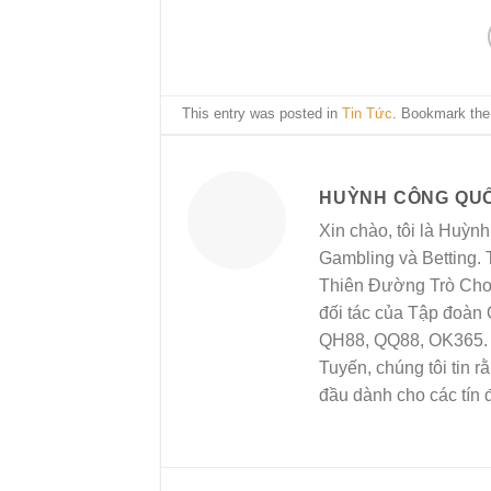
This entry was posted in
Tin Tức
. Bookmark th
HUỲNH CÔNG QUỐC
Xin chào, tôi là Huỳ
Gambling và Betting. 
Thiên Đường Trò Chơi
đối tác của Tập đoàn
QH88, QQ88, OK365. 
Tuyến, chúng tôi tin 
đầu dành cho các tín đ