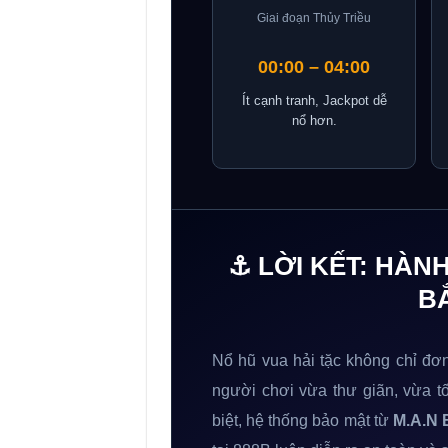
Giai đoạn Thủy Triều
00:00 – 04:00
Ít cạnh tranh, Jackpot dễ
nổ hơn.
⚓ LỜI KẾT: HÀN
B
Nổ hũ vua hải tặc không chỉ đơn 
người chơi vừa thư giãn, vừa t
biệt, hệ thống bảo mật từ
M.A.N 