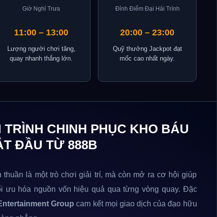
Giờ Nghỉ Trưa
Đỉnh Điểm Đại Hải Trình
11:00 – 13:00
20:00 – 23:00
Lượng người chơi tăng,
Quỹ thưởng Jackpot đạt
quay nhanh thắng lớn.
mốc cao nhất ngày.
H TRÌNH CHINH PHỤC KHO BÁU
ẮT ĐẦU TỪ 888B
thuần là một trò chơi giải trí, mà còn mở ra cơ hội giúp
ối ưu hóa nguồn vốn hiệu quả qua từng vòng quay. Đặc
Entertainment Group
cam kết mọi giao dịch của đạo hữu