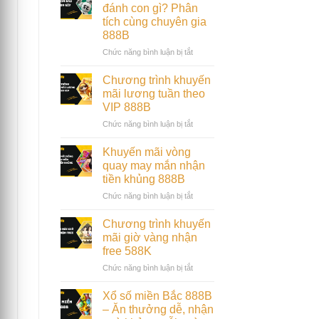
bất
đánh con gì? Phân
tử
tích cùng chuyên gia
888B
888B
–
Bí
ở
Chức năng bình luận bị tắt
kíp
Đề
nuôi
về
Chương trình khuyến
lô
02
mãi lương tuần theo
đề
hôm
VIP 888B
lâu
sau
dài,
ở
Chức năng bình luận bị tắt
đánh
hiệu
Chương
con
quả
trình
gì?
Khuyến mãi vòng
khuyến
Phân
quay may mắn nhận
mãi
tích
tiền khủng 888B
lương
cùng
ở
Chức năng bình luận bị tắt
tuần
chuyên
Khuyến
theo
gia
mãi
VIP
888B
Chương trình khuyến
vòng
888B
mãi giờ vàng nhận
quay
free 588K
may
ở
Chức năng bình luận bị tắt
mắn
Chương
nhận
trình
tiền
Xổ số miền Bắc 888B
khuyến
khủng
– Ăn thưởng dễ, nhận
mãi
888B