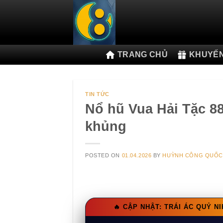
Skip
to
content
TRANG CHỦ
KHUYẾN
TIN TỨC
Nổ hũ Vua Hải Tặc 88
khủng
POSTED ON
01.04.2026
BY
HUỲNH CÔNG QUỐC (
🔥 CẬP NHẬT: TRÁI ÁC QUỶ N