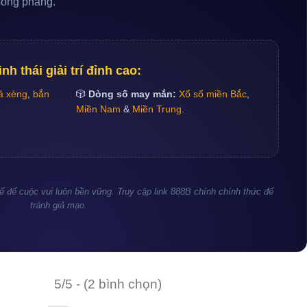
 sòng phẳng.
nh thái giải trí đỉnh cao:
á xèng
,
bắn
🎲
Dòng số may mắn:
Xổ số miền Bắc
,
Miền Nam
&
Miền Trung
.
tế để cuộc vui luôn bền vững. Truy cập link 888B chính chính thức để
tránh giả mạo.
5/5 - (2 bình chọn)