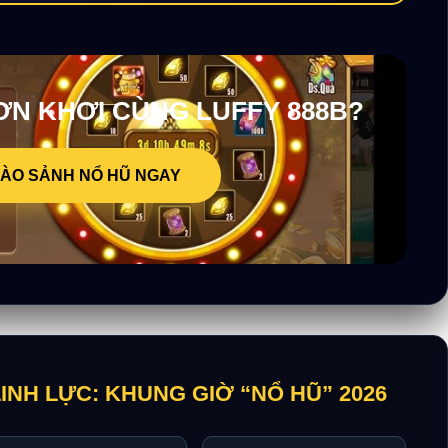
N KHƠI CÙNG LUFFY 888B?
ÀO SẢNH NỔ HŨ NGAY
INH LỰC: KHUNG GIỜ “NỔ HŨ” 2026