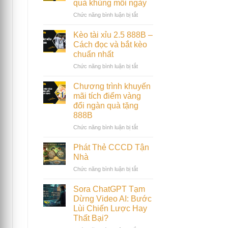
quà khủng mỗi ngày
giờ
ở
Chức năng bình luận bị tắt
vàng
Xổ
nhận
số
free
Kèo tài xỉu 2.5 888B –
miền
588K
Cách đọc và bắt kèo
Bắc
chuẩn nhất
888B
ở
Chức năng bình luận bị tắt
–
Kèo
Ăn
tài
thưởng
Chương trình khuyến
xỉu
dễ,
mãi tích điểm vàng
2.5
nhận
đổi ngàn quà tặng
888B
quà
888B
–
khủng
Cách
mỗi
ở
Chức năng bình luận bị tắt
đọc
ngày
Chương
và
trình
Phát Thẻ CCCD Tận
bắt
khuyến
Nhà
kèo
mãi
ở
Chức năng bình luận bị tắt
chuẩn
tích
Phát
nhất
điểm
Thẻ
vàng
Sora ChatGPT Tạm
CCCD
đổi
Dừng Video AI: Bước
Tận
ngàn
Lùi Chiến Lược Hay
Nhà
quà
Thất Bại?
tặng