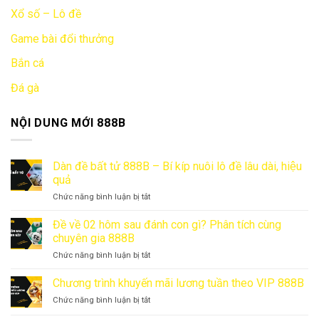
Xổ số – Lô đề
Game bài đổi thưởng
Bắn cá
Đá gà
NỘI DUNG MỚI 888B
Dàn đề bất tử 888B – Bí kíp nuôi lô đề lâu dài, hiệu
quả
ở
Chức năng bình luận bị tắt
Dàn
đề
Đề về 02 hôm sau đánh con gì? Phân tích cùng
bất
chuyên gia 888B
tử
ở
Chức năng bình luận bị tắt
888B
Đề
–
về
Chương trình khuyến mãi lương tuần theo VIP 888B
Bí
02
kíp
ở
Chức năng bình luận bị tắt
hôm
nuôi
Chương
sau
lô