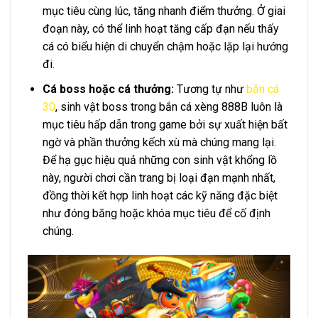
mục tiêu cùng lúc, tăng nhanh điểm thưởng. Ở giai
đoạn này, có thể linh hoạt tăng cấp đạn nếu thấy
cá có biểu hiện di chuyển chậm hoặc lặp lại hướng
đi.
Cá boss hoặc cá thưởng:
Tương tự như
bắn cá
30
, sinh vật boss trong bắn cá xèng 888B luôn là
mục tiêu hấp dẫn trong game bởi sự xuất hiện bất
ngờ và phần thưởng kếch xù mà chúng mang lại.
Để hạ gục hiệu quả những con sinh vật khổng lồ
này, người chơi cần trang bị loại đạn mạnh nhất,
đồng thời kết hợp linh hoạt các kỹ năng đặc biệt
như đóng băng hoặc khóa mục tiêu để cố định
chúng.