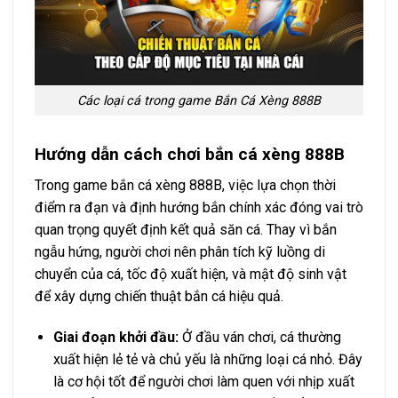
Các loại cá trong game Bắn Cá Xèng 888B
Hướng dẫn cách chơi bắn cá xèng 888B
Trong game bắn cá xèng 888B, việc lựa chọn thời
điểm ra đạn và định hướng bắn chính xác đóng vai trò
quan trọng quyết định kết quả săn cá. Thay vì bắn
ngẫu hứng, người chơi nên phân tích kỹ luồng di
chuyển của cá, tốc độ xuất hiện, và mật độ sinh vật
để xây dựng chiến thuật bắn cá hiệu quả.
Giai đoạn khởi đầu:
Ở đầu ván chơi, cá thường
xuất hiện lẻ tẻ và chủ yếu là những loại cá nhỏ. Đây
là cơ hội tốt để người chơi làm quen với nhịp xuất