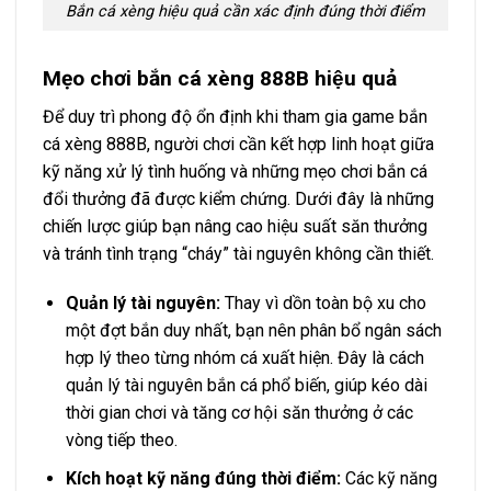
Bắn cá xèng hiệu quả cần xác định đúng thời điểm
Mẹo chơi bắn cá xèng 888B hiệu quả
Để duy trì phong độ ổn định khi tham gia game bắn
cá xèng 888B, người chơi cần kết hợp linh hoạt giữa
kỹ năng xử lý tình huống và những mẹo chơi bắn cá
đổi thưởng đã được kiểm chứng. Dưới đây là những
chiến lược giúp bạn nâng cao hiệu suất săn thưởng
và tránh tình trạng “cháy” tài nguyên không cần thiết.
Quản lý tài nguyên:
Thay vì dồn toàn bộ xu cho
một đợt bắn duy nhất, bạn nên phân bổ ngân sách
hợp lý theo từng nhóm cá xuất hiện. Đây là cách
quản lý tài nguyên bắn cá phổ biến, giúp kéo dài
thời gian chơi và tăng cơ hội săn thưởng ở các
vòng tiếp theo.
Kích hoạt kỹ năng đúng thời điểm:
Các kỹ năng