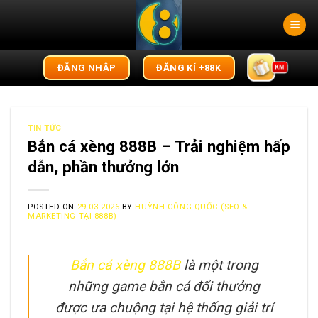
Skip
to
content
ĐĂNG NHẬP
ĐĂNG KÍ +88K
TIN TỨC
Bắn cá xèng 888B – Trải nghiệm hấp
dẫn, phần thưởng lớn
POSTED ON
29.03.2026
BY
HUỲNH CÔNG QUỐC (SEO &
MARKETING TẠI 888B)
Bắn cá xèng 888B
là một trong
những game bắn cá đổi thưởng
được ưa chuộng tại hệ thống giải trí