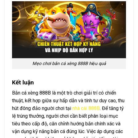
Mẹo chơi bắn cá xèng 888B hiệu quả
Kết luận
Bắn cá xèng 888B là một trò chơi giải trí có chiến
thuật, kết hợp giữa sự hấp dẫn và tính tư duy cao, thu
hút đông đảo người chơi tại
nhà cái 888B
. Để tăng tỷ
lệ trúng thưởng, người chơi cần biết phân loại mục
tiêu theo cấp độ, căn chỉnh hướng bắn chính xác và
vận dụng kỹ năng bắn cá đúng lúc. Việc áp dụng các