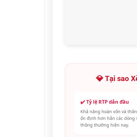
💎 Tại sao 
✔️ Tỷ lệ RTP dẫn đầu
Khả năng hoàn vốn và thắn
ổn định hơn hẳn các dòng s
thông thường hiện nay.