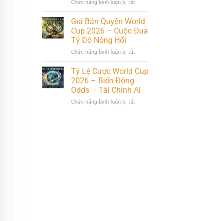
ở
Chức năng bình luận bị tắt
888B
Sora
ChatGPT
Giá Bản Quyền World
Tạm
Cup 2026 – Cuộc Đua
Dừng
Tỷ Đô Nóng Hổi
Video
ở
Chức năng bình luận bị tắt
AI:
Giá
Bước
Bản
Lùi
Tỷ Lệ Cược World Cup
Quyền
Chiến
2026 – Biến Động
World
Lược
Odds – Tài Chính AI
Cup
Hay
ở
Chức năng bình luận bị tắt
2026
Thất
Tỷ
–
Bại?
Lệ
Cuộc
Cược
Đua
World
Tỷ
Cup
Đô
2026
Nóng
–
Hổi
Biến
Động
Odds
–
Tài
Chính
AI