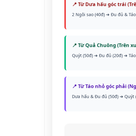
📍 Từ Dưa hấu góc trái (Tr
2 Ngôi sao (40đ) ➔ Đu đủ & Táo
📍 Từ Quả Chuông (Trên xu
Quýt (50đ) ➔ Đu đủ (20đ) ➔ Táo
📍 Từ Táo nhỏ góc phải (Ng
Dưa hấu & Đu đủ (50đ) ➔ Quýt (