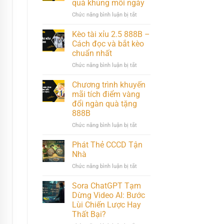
quà khủng mỗi ngày
giờ
ở
Chức năng bình luận bị tắt
vàng
Xổ
nhận
số
free
Kèo tài xỉu 2.5 888B –
miền
588K
Cách đọc và bắt kèo
Bắc
chuẩn nhất
888B
ở
Chức năng bình luận bị tắt
–
Kèo
Ăn
tài
thưởng
Chương trình khuyến
xỉu
dễ,
mãi tích điểm vàng
2.5
nhận
đổi ngàn quà tặng
888B
quà
888B
–
khủng
Cách
mỗi
ở
Chức năng bình luận bị tắt
đọc
ngày
Chương
và
trình
Phát Thẻ CCCD Tận
bắt
khuyến
Nhà
kèo
mãi
ở
Chức năng bình luận bị tắt
chuẩn
tích
Phát
nhất
điểm
Thẻ
Sora ChatGPT Tạm
vàng
CCCD
đổi
Dừng Video AI: Bước
Tận
ngàn
Lùi Chiến Lược Hay
Nhà
quà
Thất Bại?
tặng