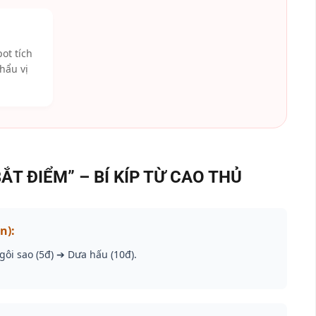
ot tích
hẩu vị
ẮT ĐIỂM” – BÍ KÍP TỪ CAO THỦ
n):
gôi sao (5đ) ➔ Dưa hấu (10đ).