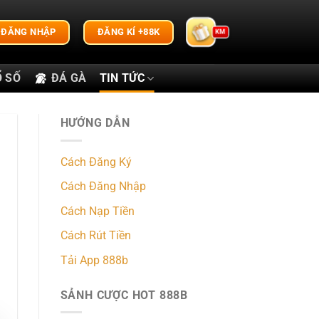
ĐĂNG NHẬP
ĐĂNG KÍ +88K
Ổ SỐ
ĐÁ GÀ
TIN TỨC
HƯỚNG DẪN
Cách Đăng Ký
Cách Đăng Nhập
Cách Nạp Tiền
Cách Rút Tiền
Tải App 888b
SẢNH CƯỢC HOT 888B