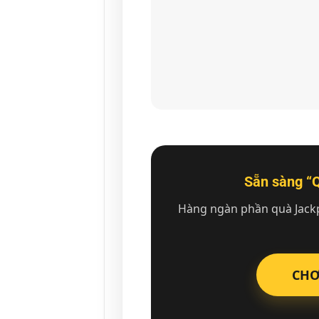
Sẵn sàng “
Hàng ngàn phần quà Jack
CHƠ