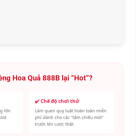
Xèng Hoa Quả 888B lại “Hot”?
✔️ Chế độ chơi thử
g lớn
Làm quen quy luật hoàn toàn miễn
lot
phí dành cho các “tấm chiếu mới”
trước khi cược thật.