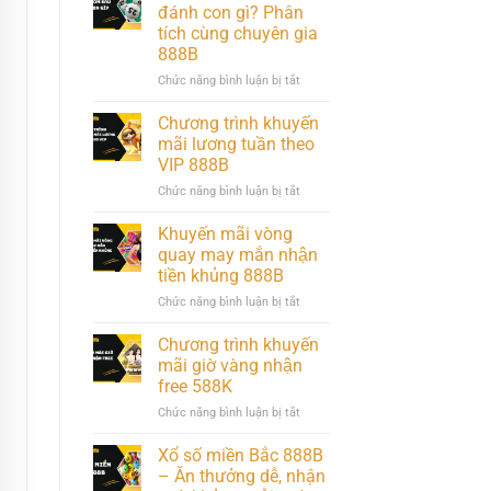
bất
đánh con gì? Phân
tử
tích cùng chuyên gia
888B
888B
–
Bí
ở
Chức năng bình luận bị tắt
kíp
Đề
nuôi
về
Chương trình khuyến
lô
02
mãi lương tuần theo
đề
hôm
VIP 888B
lâu
sau
dài,
ở
Chức năng bình luận bị tắt
đánh
hiệu
Chương
con
quả
trình
gì?
Khuyến mãi vòng
khuyến
Phân
quay may mắn nhận
mãi
tích
tiền khủng 888B
lương
cùng
ở
Chức năng bình luận bị tắt
tuần
chuyên
Khuyến
theo
gia
mãi
VIP
888B
Chương trình khuyến
vòng
888B
mãi giờ vàng nhận
quay
free 588K
may
ở
Chức năng bình luận bị tắt
mắn
Chương
nhận
trình
tiền
Xổ số miền Bắc 888B
khuyến
khủng
– Ăn thưởng dễ, nhận
mãi
888B